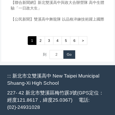
【聯合新聞網】新北雙溪高中與政大合辦營隊 高中生體
驗「一日政大生」
【公民新聞】雙溪高中舞龍隊 以品格淬鍊技術躍上國際
1
2
3
4
5
6
>
到
Go
:::
新北市立雙溪高中 New Taipei Municipal
Shuang-Xi High School
227- 42 新北市雙溪區梅竹蹊3號(GPS定位：
經度121.8617，緯度25.0367) 電話:
(02)-24931028