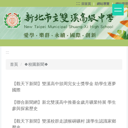
:::
跳
回首頁
|
網站導覽
|
網站管理
到
主
要
內
容
區
:::
首頁
🍀校園新聞🍀
【觀天下新聞】雙溪高中頒周完女士獎學金 助學生逐夢
國際
【聯合新聞網】新北雙溪高中推臺金歲月礦業特展 學生
參與探索歷史
【觀天下新聞】雙溪校群走讀猴硐礦村 讓學生認識家鄉
歷史