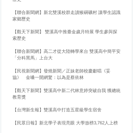
【聯合新聞網】新北雙溪校群走讀猴硐礦村 讓學生認識
家鄉歷史
【觀天下新聞】 雙溪高中推臺金歲月特展 學生參與探
索歷史
【聯合新聞網】高二才從大陸轉學來台 雙溪高中簡平安
「分科黑馬」上台大
【民視新聞網】發燒新聞／正妹老師校慶獻唱《妥
協》 金嗓一開網驚：以為是蔡依林
【觀天下新聞】雙溪高中新二代林意婷突破自我 獲總統
教育獎
【台灣新生報】雙溪高中打造五星級學生宿舍
【民眾日報】新北學子表現亮眼 大學放榜3,762人上榜