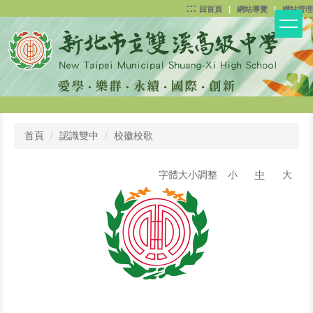
:::
跳
回首頁
|
網站導覽
|
網站管理
到
主
要
內
容
區
首頁
認識雙中
校徽校歌
字體大小調整
小
中
大