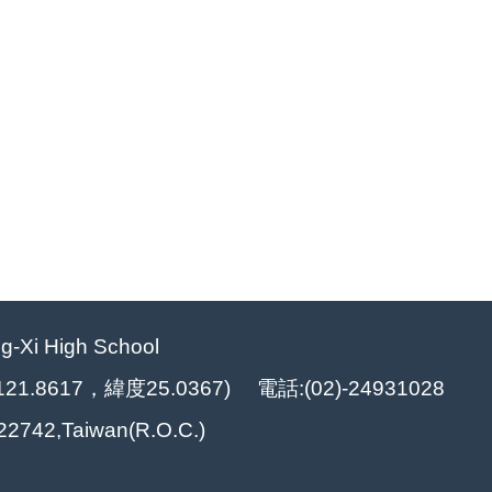
Xi High School
8617，緯度25.0367) 電話:(02)-24931028
y 22742,Taiwan(R.O.C.)