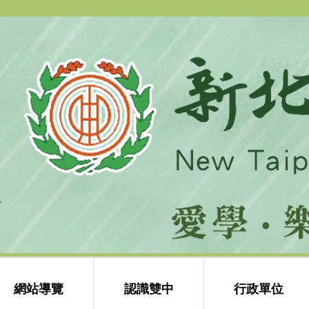
跳
到
主
要
內
容
區
網站導覽
認識雙中
行政單位