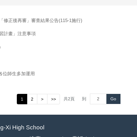
修正後再審」審查結果公告(115-1施行)
學習計畫」注意事項
)
各位師生多加運用
共
2
頁
到
Go
1
2
>
>>
Xi High School