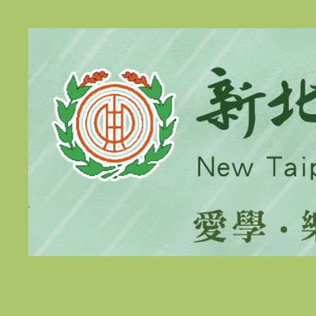
跳
到
主
要
內
容
區