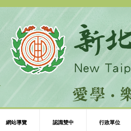
跳
到
主
要
內
容
區
網站導覽
認識雙中
行政單位