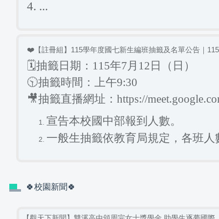
4. ...
❤️【註冊組】115學年度國七新生編班抽籤及名單公告｜115
🗓️抽籤日期：115年7月12日（日）
🕥️抽籤時間：上午9:30
🎥抽籤直播網址：
https://meet.google.c
宣告本校國中部報到人數。
一般生抽籤依教育局規定，各班人數
🍀校園新聞🍀
【觀天下新聞】雙溪高中頒周完女士獎學金 助學生逐夢國際