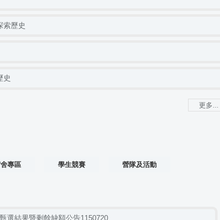
探索歷史
歷史
更多...
宿舍專區
學生競賽
營隊及活動
甄選結果暨剩餘缺額公告1150720