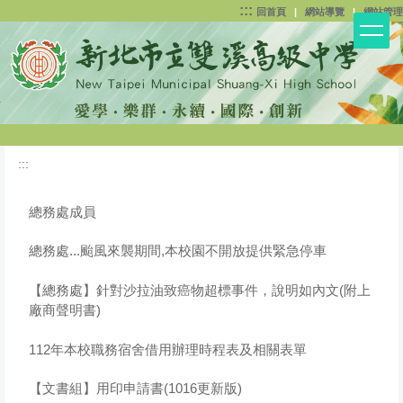
:::
跳
回首頁
|
網站導覽
|
網站管理
到
主
要
內
容
區
:::
總務處成員
總務處...颱風來襲期間,本校園不開放提供緊急停車
【總務處】針對沙拉油致癌物超標事件，說明如內文(附上
廠商聲明書)
112年本校職務宿舍借用辦理時程表及相關表單
【文書組】用印申請書(1016更新版)