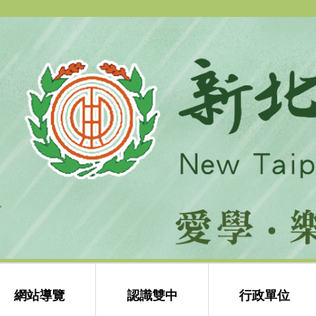
跳
到
主
要
內
容
區
網站導覽
認識雙中
行政單位