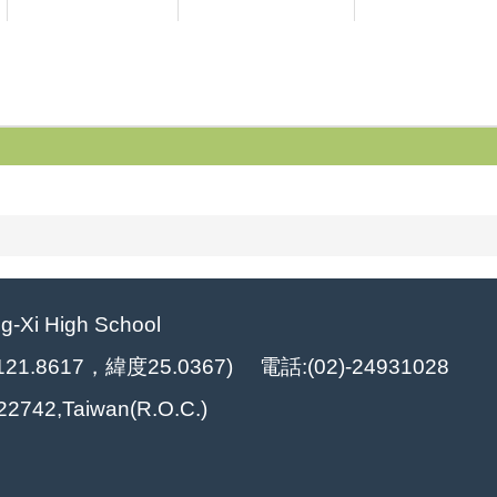
Xi High School
8617，緯度25.0367) 電話:(02)-24931028
y 22742,Taiwan(R.O.C.)