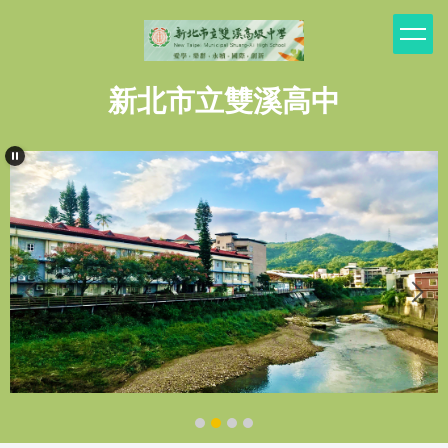
跳
到
主
要
新北市立雙溪高中
內
容
區