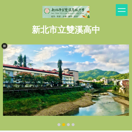
跳
到
主
要
新北市立雙溪高中
內
容
區