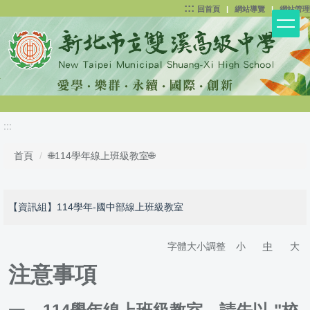
:::
跳
回首頁
|
網站導覽
|
網站管理
到
主
要
內
容
區
:::
首頁
🌐114學年線上班級教室🌐
【資訊組】114學年-國中部線上班級教室
字體大小調整
小
中
大
注意事項