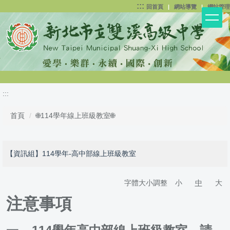
:::
跳
回首頁
|
網站導覽
|
網站管理
到
主
要
內
容
區
:::
首頁
🌐114學年線上班級教室🌐
【資訊組】114學年-高中部線上班級教室
字體大小調整
小
中
大
注意事項